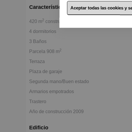
Características básicas
Aceptar todas las cookies y 
2
420 m
construidos
4 dormitorios
3 Baños
2
Parcela 908 m
Terraza
Plaza de garaje
Segunda mano/Buen estado
Armarios empotrados
Trastero
Año de construcción 2009
Edificio