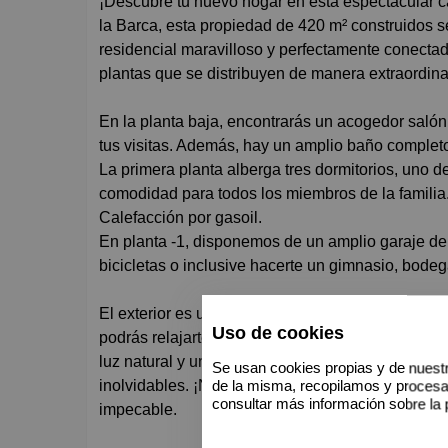
¡Descubre tu nuevo hogar en esta espectacular casa unifamiliar! Ubicada a solo una calle de Sant Andreu de
la Barca, esta propiedad de 420 m² construidos s
residencial maravilloso y perfectamente conectad
plantas que se distribuyen de manera extraordinar
En la planta baja, encontrarás un acogedor salón
tus visitas. Además, hay un amplio baño completo 
La primera planta alberga tres dormitorios, uno de
comodidad para todos los miembros de la familia
Calefacción por gasoil.
En planta -1, disponemos de un amplio garaje de 
bicicletas o inclusive hacerte un gimnasio, bodeg
El exterior es un verdadero oasis, con zonas ajar
Uso de cookies
podrás relajarte y disfrutar del sol. La barbacoa 
luz natural y una orientación sur que maximiza la
Se usan cookies propias y de nuestr
inolvidables. ¡No dejes pasar la oportunidad de vi
de la misma, recopilamos y proces
consultar más información sobre la 
impecable.