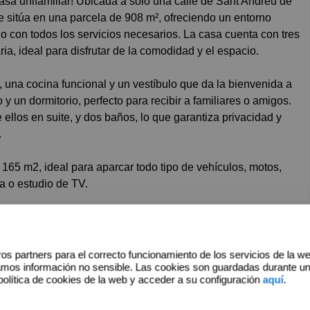
e sitúa en una parcela de 908 m², ofreciendo un entorno
o con todos los servicios necesarios. La casa cuenta con tres
ia, ideal para disfrutar de la comodidad y el espacio.
, una cocina funcional y un vestíbulo que da la bienvenida a
y un dormitorio, perfecto para recibir a familiares o amigos.
 ellos en suite, y dos baños, lo que garantiza privacidad y
.
165 m2, ideal para aparcar todo tipo de vehículos, motos,
a o estudio de TV.
dinadas que incluyen árboles frutales y varias terrazas donde
será el lugar ideal para tus reuniones sociales. Con muchísima
 calidez del hogar, esta casa es perfecta para vivir momentos
os partners para el correcto funcionamiento de los servicios de la w
sitar esta joya inmobiliaria! La casa está realmente
amos información no sensible. Las cookies son guardadas durante u
política de cookies de la web y acceder a su configuración
aquí
.