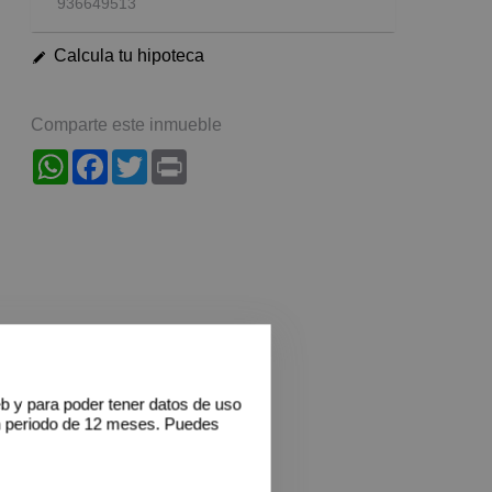
936649513
Calcula tu hipoteca
Comparte este inmueble
WhatsApp
Facebook
Twitter
Print
eb y para poder tener datos de uso
n periodo de 12 meses. Puedes